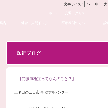
文字サイズ：
小
中
大
ホーム
交通アクセス
案内
健診・人間ドック
医療機関の方へ
診
医師ブログ
【門脈血栓症ってなんのこと？】
土曜日の四日市消化器病センター