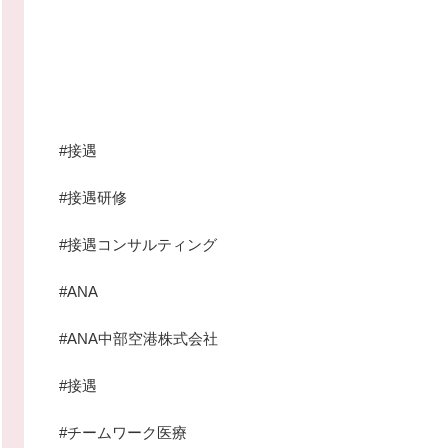
#接遇
#接遇研修
#接遇コンサルティング
#ANA
#ANA中部空港株式会社
#接遇
#チームワーク医療