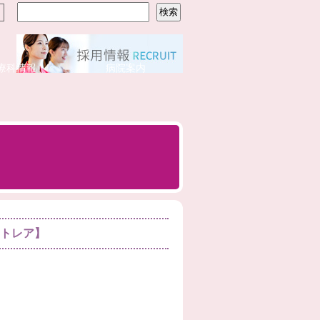
療科情報
病院案内
ントレア】