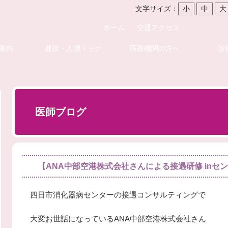
文字サイズ：
小
中
大
ホーム
交通アクセス
案内
健診・人間ドック
医療機関の方へ
診
医師ブログ
【ANA中部空港株式会社さんによる接遇研修 inセ
四日市消化器病センターの接遇コンサルティングで
大変お世話になっているANA中部空港株式会社さん