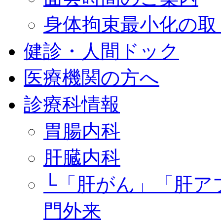
身体拘束最小化の取
健診・人間ドック
医療機関の方へ
診療科情報
胃腸内科
肝臓内科
└「肝がん」「肝ア
門外来