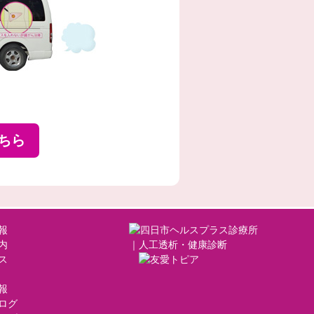
ちら
報
内
ス
報
ログ