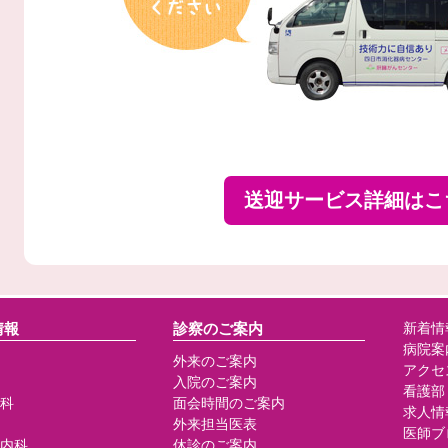
送迎サービス詳細はこ
情報
診察のご案内
新着情
病院案
外来のご案内
アクセ
入院のご案内
看護部
科
面会時間のご案内
求人情
外来担当医表
医師ブ
内科
休診のご案内