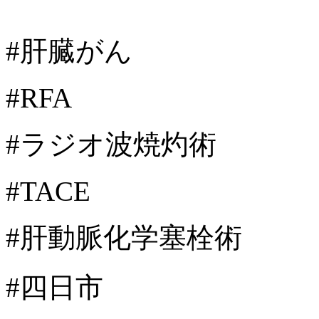
#肝臓がん
#RFA
#ラジオ波焼灼術
#TACE
#肝動脈化学塞栓術
#四日市