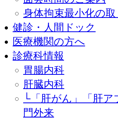
身体拘束最小化の取
健診・人間ドック
医療機関の方へ
診療科情報
胃腸内科
肝臓内科
└「肝がん」「肝ア
門外来