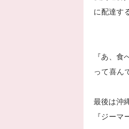
に配達す
『あ、食
って喜ん
最後は沖
『ジーマ