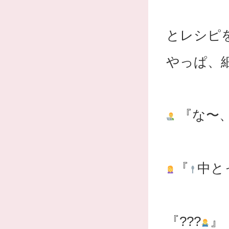
とレシピ
やっぱ、
『な〜
『
中と
『???
』