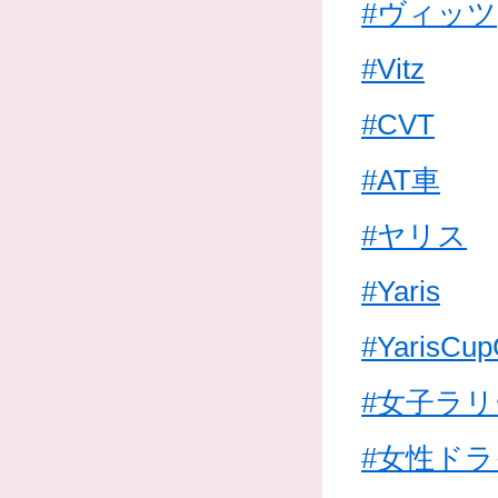
#ヴィッツ
#Vitz
#CVT
#AT車
#ヤリス
#Yaris
#YarisCup
#女子ラ
#女性ド