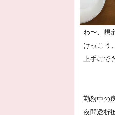
わ〜、想
けっこう
上手にで
勤務中の
夜間透析