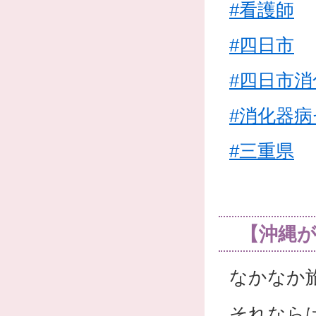
#看護師
#四日市
#四日市
#消化器
#三重県
【沖縄
なかなか
それなら