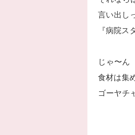
言い出し
『病院ス
じゃ〜ん
食材は集
ゴーヤチ