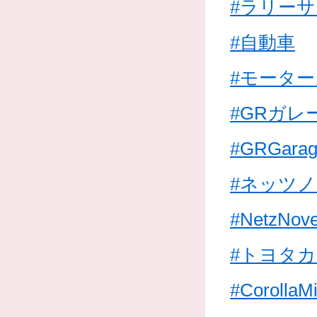
#ラリー
#自動車
#モータ
#GRガレ
#GRGarage
#ネッツ
#NetzNove
#トヨタ
#CorollaM