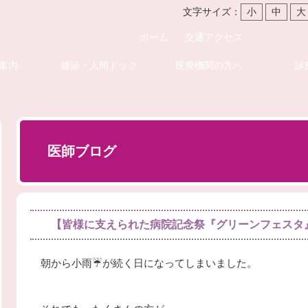
文字サイズ：
小
中
大
ホーム
交通アクセス
案内
健診・人間ドック
医療機関の方へ
診
医師ブログ
【皆様に支えられた病院記念祭『グリーンフェスタ
朝から小雨☔️が続く日になってしまいました。