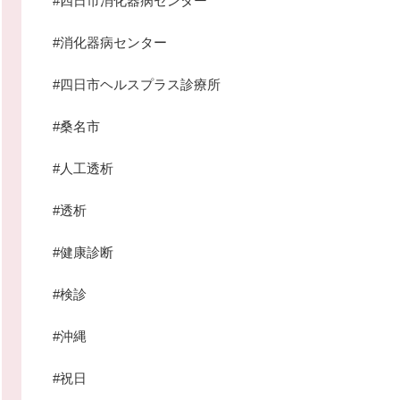
#四日市消化器病センター
#消化器病センター
#四日市ヘルスプラス診療所
#桑名市
#人工透析
#透析
#健康診断
#検診
#沖縄
#祝日