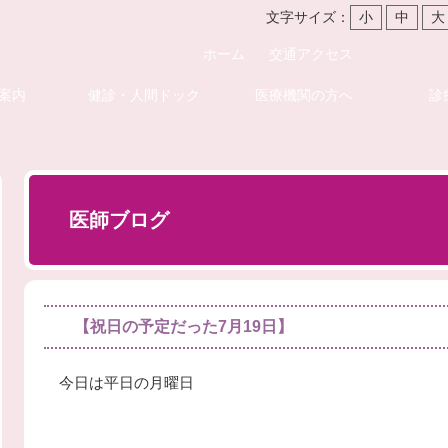
文字サイズ：
小
中
大
ホーム
交通アクセス
案内
健診・人間ドック
医療機関の方へ
診
医師ブログ
【祝日の予定だった7月19日】
今日は平日の月曜日