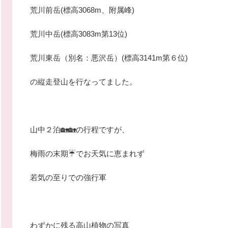
荒川前岳(標高3068m、附属峰)
荒川中岳(標高3083m第13位)
荒川東岳（別名：悪沢岳）(標高3141m第６位)
の縦走登山を行なってました。
山中２泊🏡🏡の行程ですが、
梅雨の末期☔️でお天気に恵まれず
若気の至りでの強行軍
わずかに残る高山植物の写真