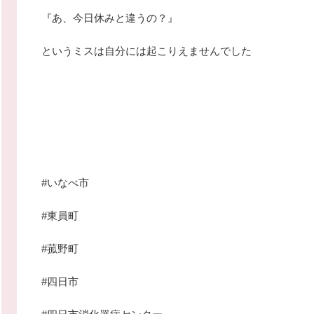
『あ、今日休みと違うの？』
というミスは自分には起こりえませんでした
#いなべ市
#東員町
#菰野町
#四日市