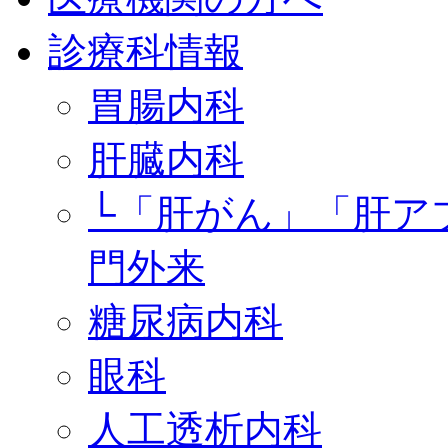
診療科情報
胃腸内科
肝臓内科
└「肝がん」「肝ア
門外来
糖尿病内科
眼科
人工透析内科