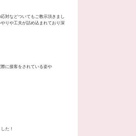
の応対などついてもご教示頂きまし
いやりや工夫が詰め込まれており深
実際に接客をされている姿や
ました！