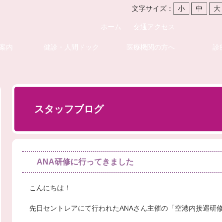
文字サイズ：
小
中
大
ホーム
交通アクセス
案内
健診・人間ドック
医療機関の方へ
診
スタッフブログ
ANA研修に行ってきました
こんにちは！
先日セントレアにて行われたANAさん主催の「空港内接遇研