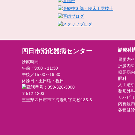
診療科
四日市消化器病センター
胃腸内科
診察時間
肝臓内科
午前／9:00～11:30
糖尿病内
午後／15:00～16:30
眼科
休診日：土日曜・祝日
人工透析
整形外科
〒512-1203
リハビリ
三重県四日市市下海老町字高松185-3
内視鏡内
各種健診