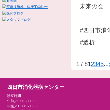
未来の会 
#四日市消
#透析
1 / 8
1
2
3
4
5
...
四日市消化器病センター
診察時間
午前／9:00～11:30
午後／15:00～16:30