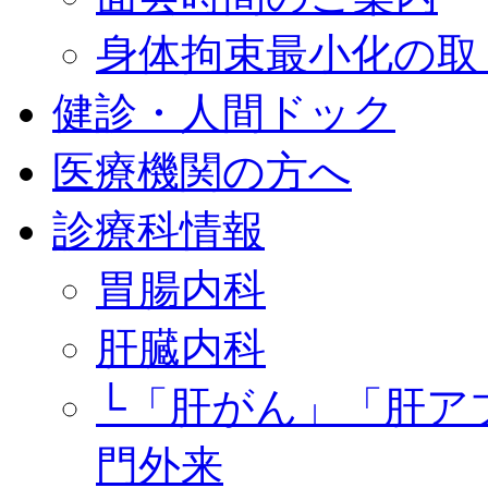
身体拘束最小化の取
健診・人間ドック
医療機関の方へ
診療科情報
胃腸内科
肝臓内科
└「肝がん」「肝ア
門外来