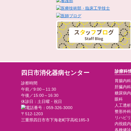
診療科
四日市消化器病センター
胃腸内科
診察時間
肝臓内科
午前／9:00～11:30
糖尿病内
午後／15:00～16:30
眼科
休診日：土日曜・祝日
人工透析
整形外科
〒512-1203
リハビリ
三重県四日市市下海老町字高松185-3
内視鏡内
各種健診