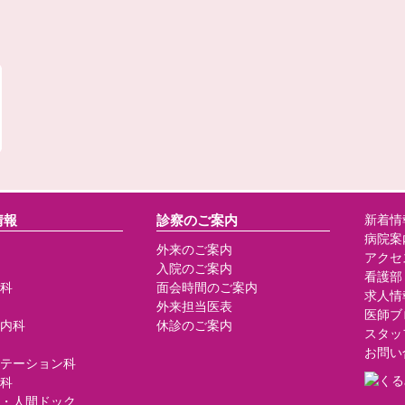
情報
診察のご案内
新着情
病院案
外来のご案内
アクセ
入院のご案内
看護部
科
面会時間のご案内
求人情
外来担当医表
医師ブ
内科
休診のご案内
スタッ
お問い
テーション科
科
・人間ドック