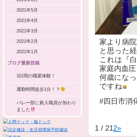
2021年5月
2021年4月
2021年3月
家より病院
2021年2月
と思った
2021年1月
これは『白
ブログ最新投稿
家庭内血圧
3日間の職業体験！
何歳になっ
ですね
通勤時間徒歩1分！？
#四日市消
バレー部に新入職員が加わり
ました
1 / 2
1
2
»