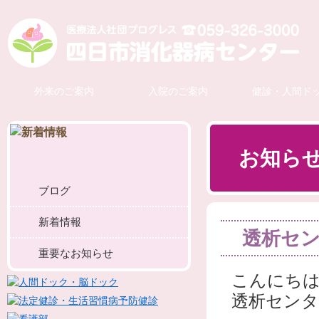
外来のご案内
入院のご案内
健診・人間ド
お知ら
ブログ
新着情報
透析セ
重要なお知らせ
こんにち
透析セン