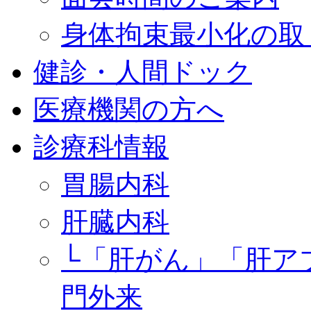
身体拘束最小化の取
健診・人間ドック
医療機関の方へ
診療科情報
胃腸内科
肝臓内科
└「肝がん」「肝ア
門外来