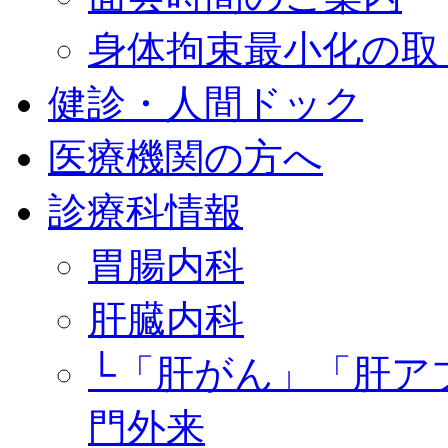
身体拘束最小化の取
健診・人間ドック
医療機関の方へ
診療科情報
胃腸内科
肝臓内科
└「肝がん」「肝ア
門外来