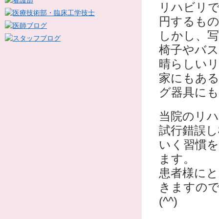
リハビリで
円するも
しかし、
椅子やバ
晴らしいリ
家にもある
グ器具に
当院のリ
試行錯誤し
いく習慣
ます。
患者様にと
きますの
(^^)