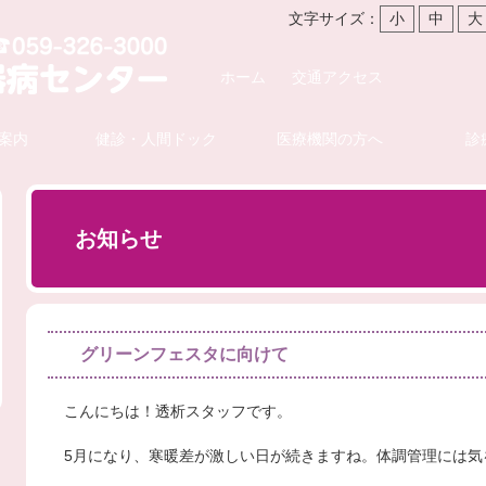
文字サイズ：
小
中
大
ホーム
交通アクセス
案内
健診・人間ドック
医療機関の方へ
診
お知らせ
グリーンフェスタに向けて
こんにちは！透析スタッフです。
5月になり、寒暖差が激しい日が続きますね。体調管理には気