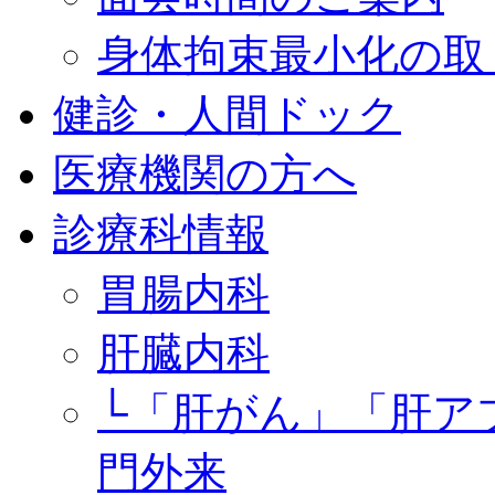
身体拘束最小化の取
健診・人間ドック
医療機関の方へ
診療科情報
胃腸内科
肝臓内科
└「肝がん」「肝ア
門外来