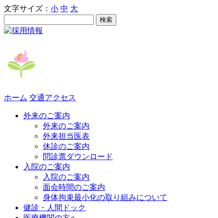
文字サイズ：
小
中
大
ホーム
交通アクセス
外来のご案内
外来のご案内
外来担当医表
休診のご案内
問診票ダウンロード
入院のご案内
入院のご案内
面会時間のご案内
身体拘束最小化の取り組みについて
健診・人間ドック
医療機関の方へ