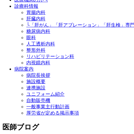
診療科情報
胃腸内科
肝臓内科
└「肝がん」「肝アブレーション」「肝生検」専
糖尿病内科
眼科
人工透析内科
整形外科
リハビリテーション科
内視鏡内科
病院案内
病院長挨拶
施設概要
連携施設
ユニフォーム紹介
自動販売機
一般事業主行動計画
厚労省が定める掲示事項
医師ブログ