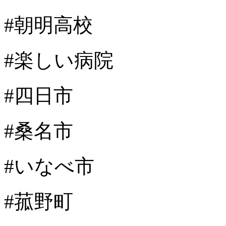
#朝明高校
#楽しい病院
#四日市
#桑名市
#いなべ市
#菰野町