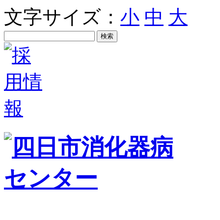
文字サイズ：
小
中
大