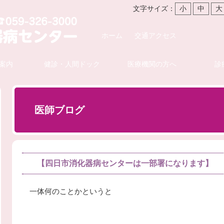
文字サイズ：
小
中
大
ホーム
交通アクセス
案内
健診・人間ドック
医療機関の方へ
診
医師ブログ
【四日市消化器病センターは一部署になります】
一体何のことかというと