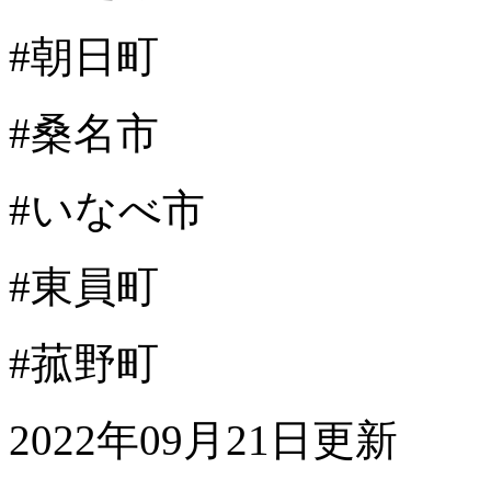
#朝日町
#桑名市
#いなべ市
#東員町
#菰野町
2022年09月21日更新