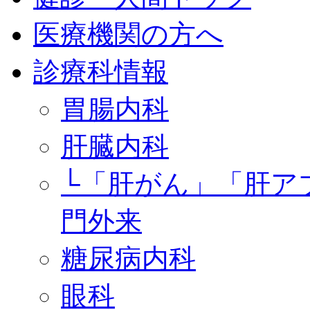
医療機関の方へ
診療科情報
胃腸内科
肝臓内科
└「肝がん」「肝ア
門外来
糖尿病内科
眼科