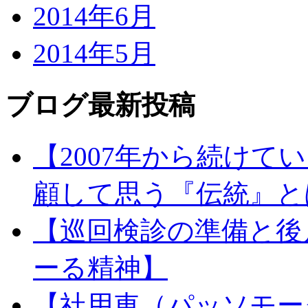
2014年6月
2014年5月
ブログ最新投稿
【2007年から続け
顧して思う『伝統』と
【巡回検診の準備と後
ーる精神】
【社用車（パッソモー