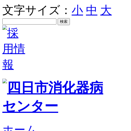
文字サイズ：
小
中
大
ホーム