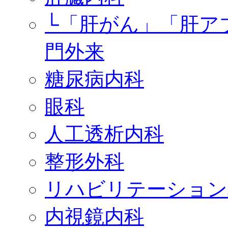
└「肝がん」「肝ア
門外来
糖尿病内科
眼科
人工透析内科
整形外科
リハビリテーション
内視鏡内科