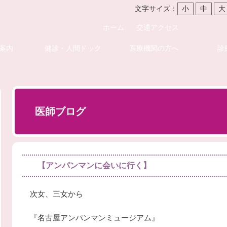
文字サイズ：
小
中
大
ホーム
交通アクセス
案内
健診・人間ドック
医療機関の方へ
診
医師ブログ
【アンパンマンに会いに行く】
次女、三女から
『名古屋アンパンマンミュージアム』