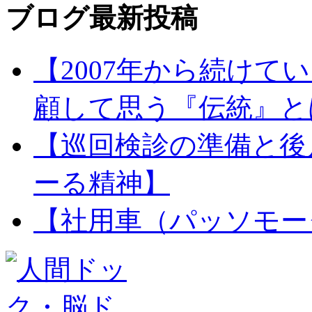
ブログ最新投稿
【2007年から続け
顧して思う『伝統』と
【巡回検診の準備と後
ーる精神】
【社用車（パッソモー