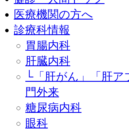
医療機関の方へ
診療科情報
胃腸内科
肝臓内科
└「肝がん」「肝ア
門外来
糖尿病内科
眼科