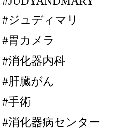
#JUDYANDMARY
#ジュディマリ
#胃カメラ
#消化器内科
#肝臓がん
#手術
#消化器病センター