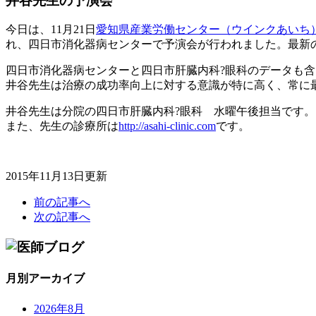
井谷先生の予演会
今日は、11月21日
愛知県産業労働センター（ウインクあいち
れ、四日市消化器病センターで予演会が行われました。最新のピロ
四日市消化器病センターと四日市肝臓内科?眼科のデータも
井谷先生は治療の成功率向上に対する意識が特に高く、常に
井谷先生は分院の四日市肝臓内科?眼科 水曜午後担当です。
また、先生の診療所は
http://asahi-clinic.com
です。
2015年11月13日更新
前の記事へ
次の記事へ
月別アーカイブ
2026年8月