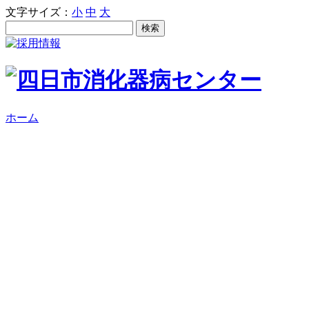
文字サイズ：
小
中
大
ホーム