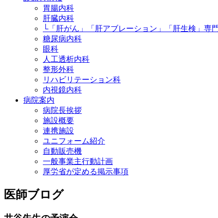
胃腸内科
肝臓内科
└「肝がん」「肝アブレーション」「肝生検」専
糖尿病内科
眼科
人工透析内科
整形外科
リハビリテーション科
内視鏡内科
病院案内
病院長挨拶
施設概要
連携施設
ユニフォーム紹介
自動販売機
一般事業主行動計画
厚労省が定める掲示事項
医師ブログ