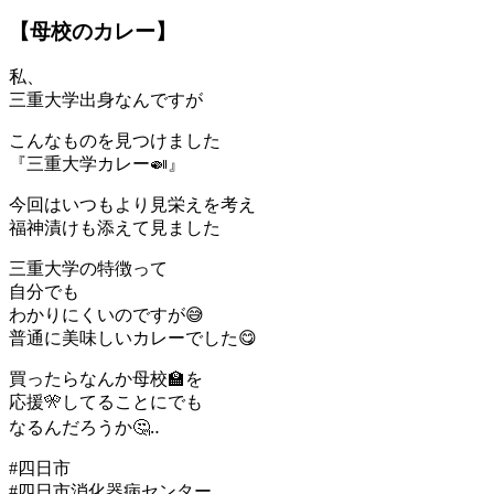
【母校のカレー】
私、
三重大学出身なんですが
こんなものを見つけました
『三重大学カレー🍛』
今回はいつもより見栄えを考え
福神漬けも添えて見ました
三重大学の特徴って
自分でも
わかりにくいのですが😅
普通に美味しいカレーでした😋
買ったらなんか母校🏫を
応援🎌してることにでも
なるんだろうか🤔‥
#四日市
#四日市消化器病センター