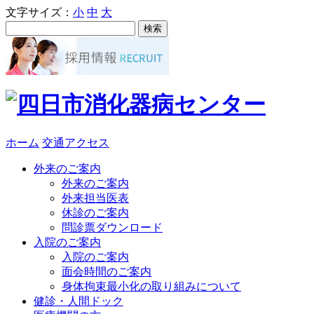
文字サイズ：
小
中
大
ホーム
交通アクセス
外来のご案内
外来のご案内
外来担当医表
休診のご案内
問診票ダウンロード
入院のご案内
入院のご案内
面会時間のご案内
身体拘束最小化の取り組みについて
健診・人間ドック