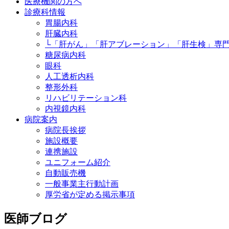
医療機関の方へ
診療科情報
胃腸内科
肝臓内科
└「肝がん」「肝アブレーション」「肝生検」専
糖尿病内科
眼科
人工透析内科
整形外科
リハビリテーション科
内視鏡内科
病院案内
病院長挨拶
施設概要
連携施設
ユニフォーム紹介
自動販売機
一般事業主行動計画
厚労省が定める掲示事項
医師ブログ