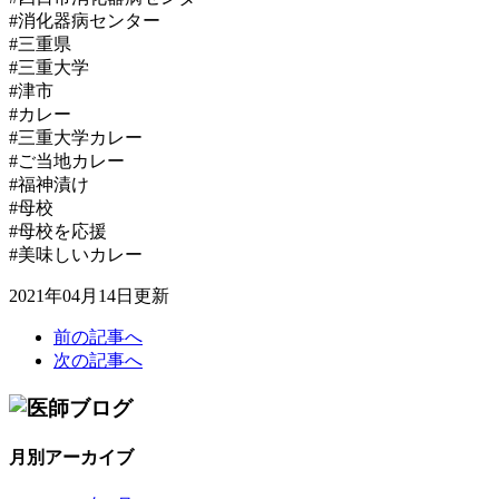
#消化器病センター
#三重県
#三重大学
#津市
#カレー
#三重大学カレー
#ご当地カレー
#福神漬け
#母校
#母校を応援
#美味しいカレー
2021年04月14日更新
前の記事へ
次の記事へ
月別アーカイブ