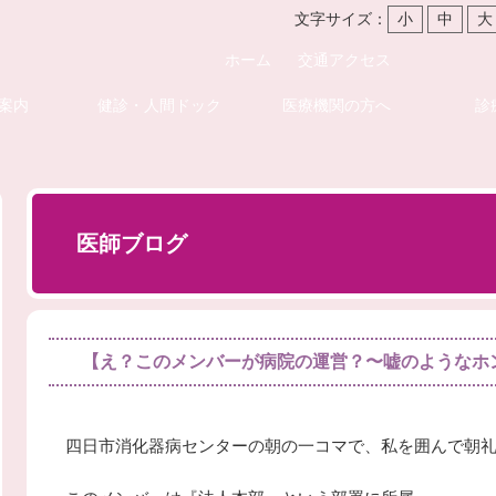
文字サイズ：
小
中
大
ホーム
交通アクセス
案内
健診・人間ドック
医療機関の方へ
診
医師ブログ
【え？このメンバーが病院の運営？〜嘘のようなホ
四日市消化器病センターの朝の一コマで、私を囲んで朝