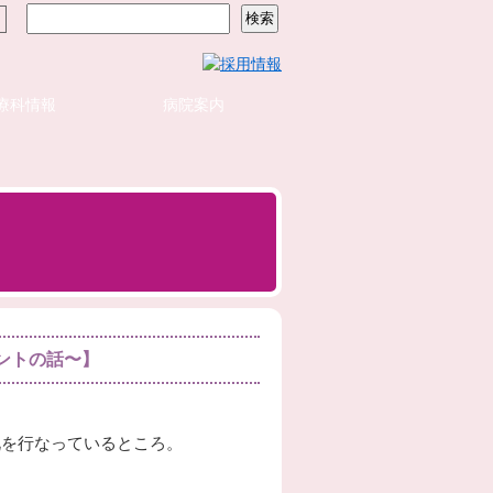
療科情報
病院案内
ントの話〜】
礼を行なっているところ。