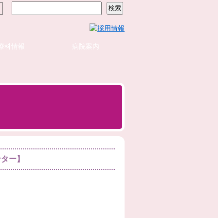
療科情報
病院案内
ンター】
る