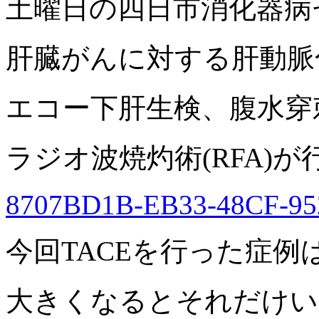
土曜日の四日市消化器病
肝臓がんに対する肝動脈
エコー下肝生検、腹水穿
ラジオ波焼灼術(RFA)
8707BD1B-EB33-48CF-95
今回TACEを行った症
大きくなるとそれだけい