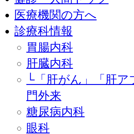
医療機関の方へ
診療科情報
胃腸内科
肝臓内科
└「肝がん」「肝ア
門外来
糖尿病内科
眼科