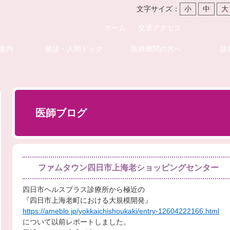
文字サイズ：
小
中
大
ホーム
交通アクセス
案内
健診・人間ドック
医療機関の方へ
診
医師ブログ
ファムタウン四日市上海老ショッピングセンター
四日市ヘルスプラス診療所から極近の
『四日市上海老町における大規模開発』
https://ameblo.jp/yokkaichishoukaki/entry-12604222166.html
について以前レポートしました。