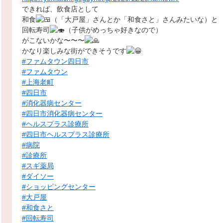
できれば、飲食店として
和食
（「大戸屋」さんとか「和食さと」さんみたいな）と
回転寿司
（子供がめっちゃ好きなので）
がこないかな〜〜〜
かなり楽しみな街ができそうです
#ファムタウン四日市
#ファムタウン
#上海老町
#四日市
#消化器病センター
#四日市消化器病センター
#ヘルスプラス診療所
#四日市ヘルスプラス診療所
#病院
#診療所
#スギ薬局
#ダイソー
#ショッピングセンター
#大戸屋
#和食さと
#回転寿司