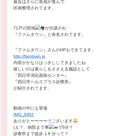
最近はさらに造成が進んで
区画整理されてます。
71戸の団地
が分譲され
『ファムタウン』と命名されてます。
『ファムタウン』さんのHPもできてます。
http://famtown.jp
内容がかなりはっきししてきましたね
嬉しいのは暮らしをささえる施設として
『四日市消化器病センター』
『四日市ヘルスプラス診療所』
が紹介されてます。
動画の中にも登場
IMG_5892
ありがと〜〜〜〜うございます
(え？、病院まで車
で5分？
診療所まで徒歩
‍8
分って？