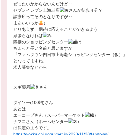
ぜったいかからないんだけど‥
セブンイレブン上海老店
さんが徒歩４分？
診療所ってそのとなりですが‥
まあいいっか
）
とりあえず、期待に応えることができるよう
頑張らなければ
隣接のショッピングセンター
は
ちょっと長い名前と思いますが
『ファムタウン四日市上海老ショッピングセンター（仮）』
となってますね。
求人募集などから
スギ薬局
さん
ダイソー(100均)さん
あとは
エーコープさん（スーパーマーケット
）
ナフコさん（ホームセンター
）
は決定のようです。
https://yokkaichi.goguynet.jp/2020/11/28/famtown/