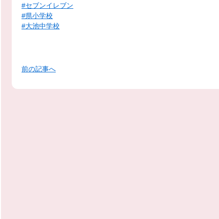
#セブンイレブン
#県小学校
#大池中学校
前の記事へ