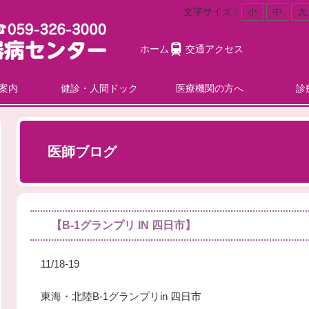
文字サイズ：
小
中
大
ホーム
交通アクセス
案内
健診・人間ドック
医療機関の方へ
診
医師ブログ
【B-1グランプリ IN 四日市】
11/18-19
東海・北陸B-1グランプリin 四日市