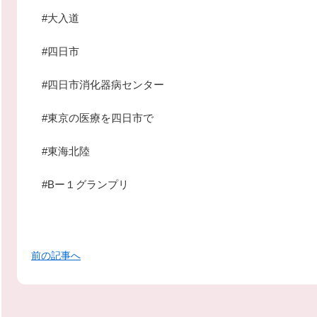
#大入道
#四日市
#四日市消化器病センター
#東京の医療を四日市で
#東海北陸
#Bー１グランプリ
前の記事へ