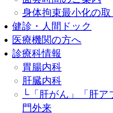
身体拘束最小化の取
健診・人間ドック
医療機関の方へ
診療科情報
胃腸内科
肝臓内科
└「肝がん」「肝ア
門外来