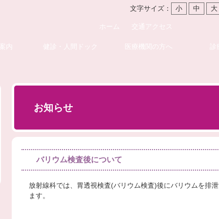
文字サイズ：
小
中
大
ホーム
交通アクセス
案内
健診・人間ドック
医療機関の方へ
診
お知らせ
バリウム検査後について
放射線科では、胃透視検査(バリウム検査)後にバリウムを排
ます。