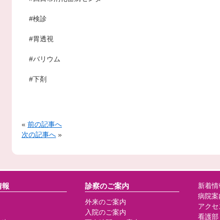
#検診
#胃透視
#バリウム
#下剤
«
前の記事へ
次の記事へ
»
情報
診察のご案内
新着情
病院案
外来のご案内
アクセ
入院のご案内
看護部