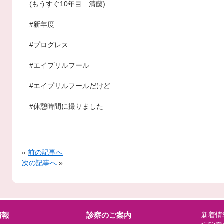
(もうすぐ10年目 清藤)
#新年度
#プログレス
#エイプリルフール
#エイプリルフールだけど
#休憩時間に撮りました
«
前の記事へ
次の記事へ
»
情報
診察のご案内
新着情