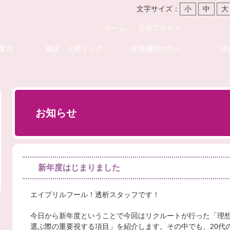
文字サイズ：
小
中
大
ホーム
交通アクセス
案内
健診・人間ドック
医療機関の方へ
診
お知らせ
新年度はじまりました
エイプリルフール！透析スタッフです！
今日から新年度ということで今回はリクルートが行った「理
選ぶ際の重要視する項目」を紹介します。その中でも、20代