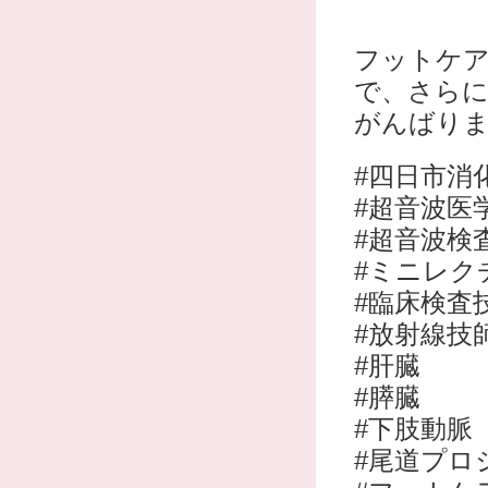
フットケ
で、さらに
がんばります
#四日市消
#超音波医
#超音波検
#ミニレク
#臨床検査
#放射線技
#肝臓
#膵臓
#下肢動脈
#尾道プロ