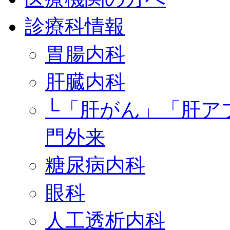
診療科情報
胃腸内科
肝臓内科
└「肝がん」「肝ア
門外来
糖尿病内科
眼科
人工透析内科