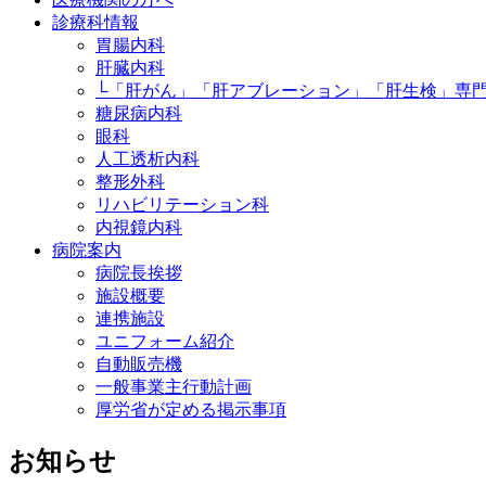
診療科情報
胃腸内科
肝臓内科
└「肝がん」「肝アブレーション」「肝生検」専
糖尿病内科
眼科
人工透析内科
整形外科
リハビリテーション科
内視鏡内科
病院案内
病院長挨拶
施設概要
連携施設
ユニフォーム紹介
自動販売機
一般事業主行動計画
厚労省が定める掲示事項
お知らせ