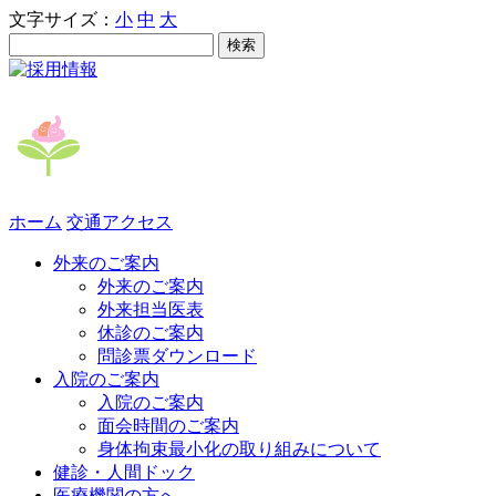
文字サイズ：
小
中
大
ホーム
交通アクセス
外来のご案内
外来のご案内
外来担当医表
休診のご案内
問診票ダウンロード
入院のご案内
入院のご案内
面会時間のご案内
身体拘束最小化の取り組みについて
健診・人間ドック
医療機関の方へ