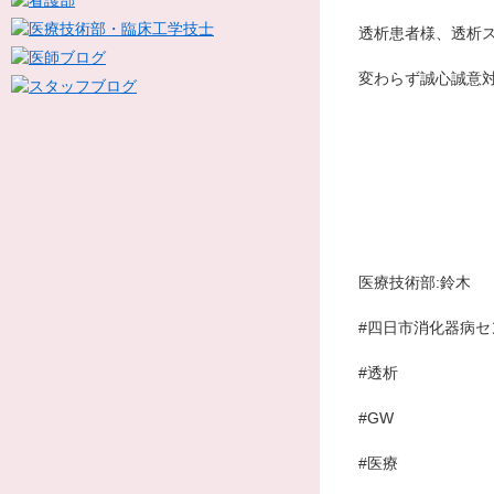
透析患者様、透析
変わらず誠心誠意
医療技術部:鈴木
#四日市消化器病セ
#透析
#GW
#医療