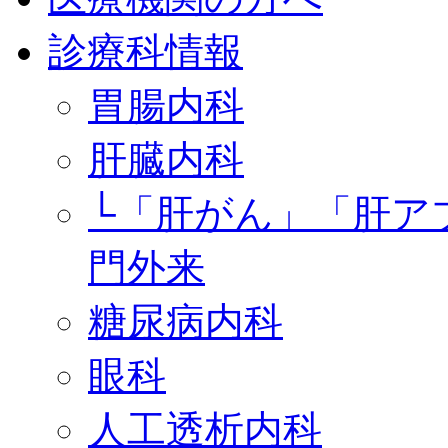
診療科情報
胃腸内科
肝臓内科
└「肝がん」「肝ア
門外来
糖尿病内科
眼科
人工透析内科