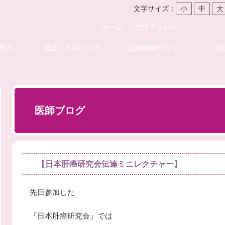
文字サイズ：
小
中
大
ホーム
交通アクセス
案内
健診・人間ドック
医療機関の方へ
診
医師ブログ
【日本肝癌研究会伝達ミニレクチャー】
先日参加した
『日本肝癌研究会』では