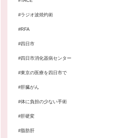
#TACE
#ラジオ波焼灼術
#RFA
#四日市
#四日市消化器病センター
#東京の医療を四日市で
#肝臓がん
#体に負担の少ない手術
#肝硬変
#脂肪肝