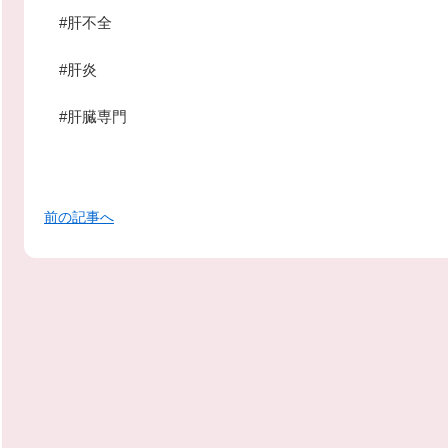
#肝不全
#肝炎
#肝臓専門
前の記事へ