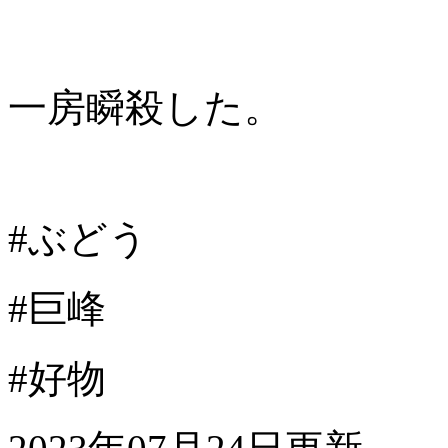
一房瞬殺した。
#ぶどう
#巨峰
#好物