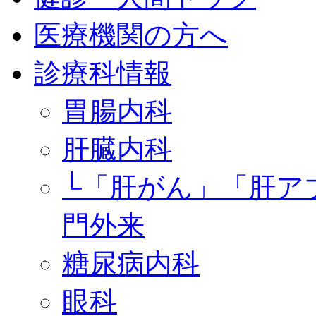
医療機関の方へ
診療科情報
胃腸内科
肝臓内科
└「肝がん」「肝ア
門外来
糖尿病内科
眼科