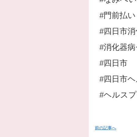
#門前払い
#四日市
#消化器
#四日市
#四日市
#ヘルス
前の記事へ