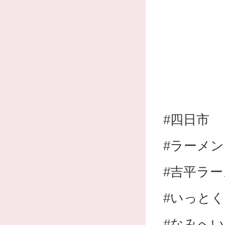
#四日市
#ラーメン
#吉平ラ
#いっと
#なみへい