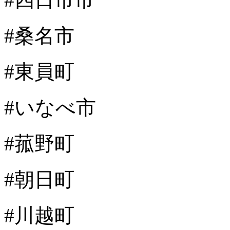
#桑名市
#東員町
#いなべ市
#菰野町
#朝日町
#川越町