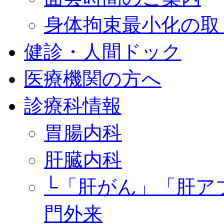
身体拘束最小化の取
健診・人間ドック
医療機関の方へ
診療科情報
胃腸内科
肝臓内科
└「肝がん」「肝ア
門外来