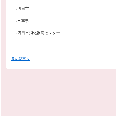
#四日市
#三重県
#四日市消化器病センター
前の記事へ