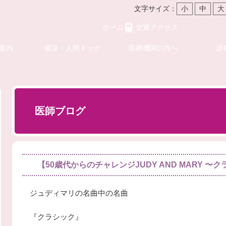
文字サイズ：
小
中
大
ホーム
交通アクセス
案内
健診・人間ドック
医療機関の方へ
診
医師ブログ
【50歳代からのチャレンジJUDY AND MARY 〜
ジュディマリの名曲中の名曲
『クラシック』