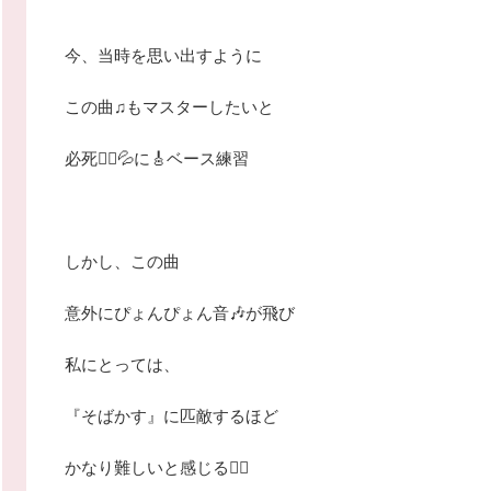
今、当時を思い出すように
この曲♫もマスターしたいと
必死🏃‍♂️💦に🎸ベース練習
しかし、この曲
意外にぴょんぴょん音🎶が飛び
私にとっては、
『そばかす』に匹敵するほど
かなり難しいと感じる🤷‍♂️