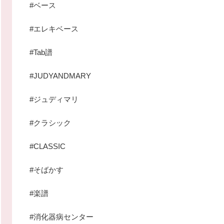
#ベース
#エレキベース
#Tab譜
#JUDYANDMARY
#ジュディマリ
#クラシック
#CLASSIC
#そばかす
#楽譜
#消化器病センター