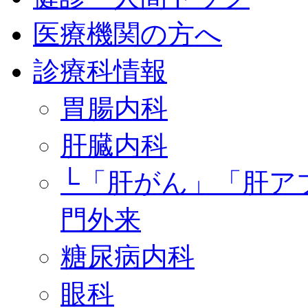
医療機関の方へ
診療科情報
胃腸内科
肝臓内科
└「肝がん」「肝ア
門外来
糖尿病内科
眼科