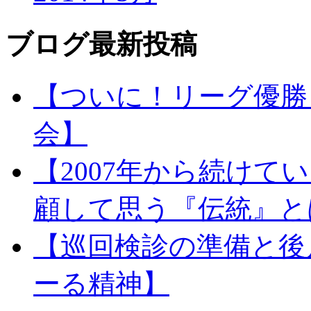
ブログ最新投稿
【ついに！リーグ優勝
会】
【2007年から続け
顧して思う『伝統』と
【巡回検診の準備と後
ーる精神】