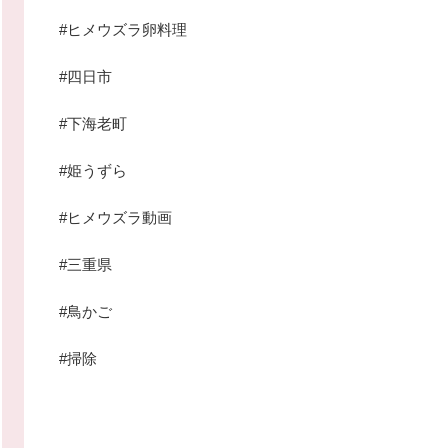
#ヒメウズラ卵料理
#四日市
#下海老町
#姫うずら
#ヒメウズラ動画
#三重県
#鳥かご
#掃除