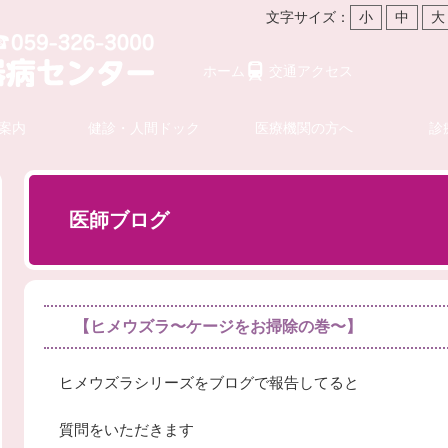
文字サイズ：
小
中
大
ホーム
交通アクセス
案内
健診・人間ドック
医療機関の方へ
診
医師ブログ
【ヒメウズラ〜ケージをお掃除の巻〜】
ヒメウズラシリーズをブログで報告してると
質問をいただきます