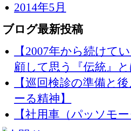
2014年5月
ブログ最新投稿
【2007年から続け
顧して思う『伝統』と
【巡回検診の準備と後
ーる精神】
【社用車（パッソモー