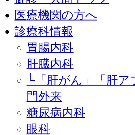
医療機関の方へ
診療科情報
胃腸内科
肝臓内科
└「肝がん」「肝ア
門外来
糖尿病内科
眼科